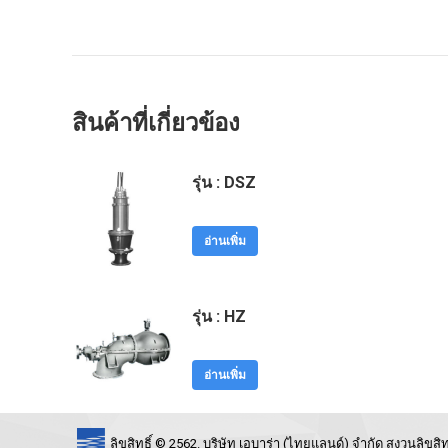
สินค้าที่เกี่ยวข้อง
รุ่น : DSZ
อ่านเพิ่ม
รุ่น : HZ
อ่านเพิ่ม
ลิขสิทธิ์ © 2562. บริษัท เอบาร่า (ไทยแลนด์) จำกัด สงวนลิขสิทธ