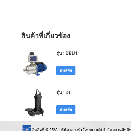
สินค้าที่เกี่ยวข้อง
รุ่น : DBU1
อ่านเพิ่ม
รุ่น : DL
อ่านเพิ่ม
ลิขสิทธิ์ © 2562. บริษัท เอบาร่า (ไทยแลนด์) จำกัด สงวนลิขสิทธ