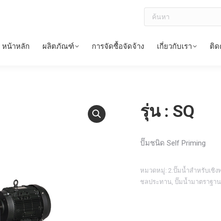
ค้นหา
หน้าหลัก
ผลิตภัณฑ์
การจัดซื้อจัดจ้าง
เกี่ยวกับเรา
ติด
รุ่น : SQ
ปั๊มชนิด Self Priming
หมวดหมู่:
2.ปั๊มน้ำสำหรับเช
ชลประทาน
,
ปั๊มน้ำมาตราฐาน